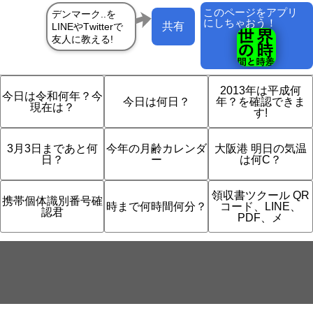
このページをアプリ
にしちゃおう！
共有
2013年は平成何
今日は令和何年？今
今日は何日？
年？を確認できま
現在は？
す!
3月3日まであと何
今年の月齢カレンダ
大阪港 明日の気温
日？
ー
は何C？
領収書ツクール QR
携帯個体識別番号確
時まで何時間何分？
コード、LINE、
認君
PDF、メ