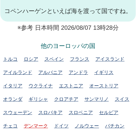
コペンハーゲンといえば海を渡って国ですね。
※参考 日本時間 2026/08/07 13時28分
他のヨーロッパの国
トルコ
ロシア
スペイン
フランス
アイスランド
アイルランド
アルバニア
アンドラ
イギリス
イタリア
ウクライナ
エストニア
オーストリア
オランダ
ギリシャ
クロアチア
サンマリノ
スイス
スウェーデン
スロバキア
スロベニア
セルビア
チェコ
デンマーク
ドイツ
ノルウェー
バチカン