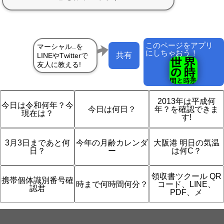
このページをアプリ
にしちゃおう！
共有
2013年は平成何
今日は令和何年？今
今日は何日？
年？を確認できま
現在は？
す!
3月3日まであと何
今年の月齢カレンダ
大阪港 明日の気温
日？
ー
は何C？
領収書ツクール QR
携帯個体識別番号確
時まで何時間何分？
コード、LINE、
認君
PDF、メ