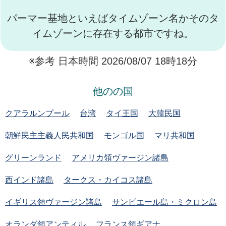
パーマー基地といえばタイムゾーン名かそのタ
イムゾーンに存在する都市ですね。
※参考 日本時間 2026/08/07 18時18分
他のの国
クアラルンプール
台湾
タイ王国
大韓民国
朝鮮民主主義人民共和国
モンゴル国
マリ共和国
グリーンランド
アメリカ領ヴァージン諸島
西インド諸島
タークス・カイコス諸島
イギリス領ヴァージン諸島
サンピエール島・ミクロン島
オランダ領アンティル
フランス領ギアナ