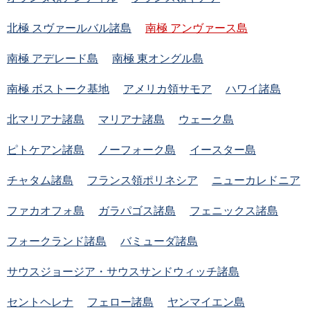
北極 スヴァールバル諸島
南極 アンヴァース島
南極 アデレード島
南極 東オングル島
南極 ボストーク基地
アメリカ領サモア
ハワイ諸島
北マリアナ諸島
マリアナ諸島
ウェーク島
ピトケアン諸島
ノーフォーク島
イースター島
チャタム諸島
フランス領ポリネシア
ニューカレドニア
ファカオフォ島
ガラパゴス諸島
フェニックス諸島
フォークランド諸島
バミューダ諸島
サウスジョージア・サウスサンドウィッチ諸島
セントヘレナ
フェロー諸島
ヤンマイエン島