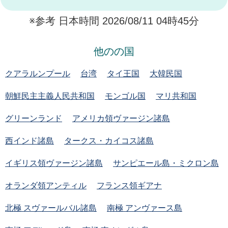
※参考 日本時間 2026/08/11 04時45分
他のの国
クアラルンプール
台湾
タイ王国
大韓民国
朝鮮民主主義人民共和国
モンゴル国
マリ共和国
グリーンランド
アメリカ領ヴァージン諸島
西インド諸島
タークス・カイコス諸島
イギリス領ヴァージン諸島
サンピエール島・ミクロン島
オランダ領アンティル
フランス領ギアナ
北極 スヴァールバル諸島
南極 アンヴァース島