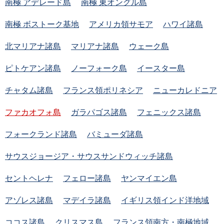
南極 アデレード島
南極 東オングル島
南極 ボストーク基地
アメリカ領サモア
ハワイ諸島
北マリアナ諸島
マリアナ諸島
ウェーク島
ピトケアン諸島
ノーフォーク島
イースター島
チャタム諸島
フランス領ポリネシア
ニューカレドニア
ファカオフォ島
ガラパゴス諸島
フェニックス諸島
フォークランド諸島
バミューダ諸島
サウスジョージア・サウスサンドウィッチ諸島
セントヘレナ
フェロー諸島
ヤンマイエン島
アゾレス諸島
マデイラ諸島
イギリス領インド洋地域
ココス諸島
クリスマス島
フランス領南方・南極地域