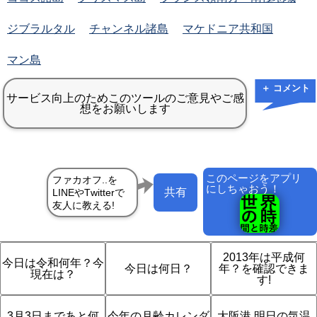
ジブラルタル
チャンネル諸島
マケドニア共和国
マン島
＋ コメント
このページをアプリ
にしちゃおう！
共有
2013年は平成何
今日は令和何年？今
今日は何日？
年？を確認できま
現在は？
す!
3月3日まであと何
今年の月齢カレンダ
大阪港 明日の気温