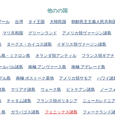
他のの国
プール
台湾
タイ王国
大韓民国
朝鮮民主主義人民共和
マリ共和国
グリーンランド
アメリカ領ヴァージン諸島
島
タークス・カイコス諸島
イギリス領ヴァージン諸島
ル島・ミクロン島
オランダ領アンティル
フランス領ギアナ
ールバル諸島
南極 アンヴァース島
南極 アデレード島
グル島
南極 ボストーク基地
アメリカ領サモア
ハワイ諸
諸島
マリアナ諸島
ウェーク島
ピトケアン諸島
ノーフ
島
チャタム諸島
フランス領ポリネシア
ニューカレドニ
ォ島
ガラパゴス諸島
フェニックス諸島
フォークランド