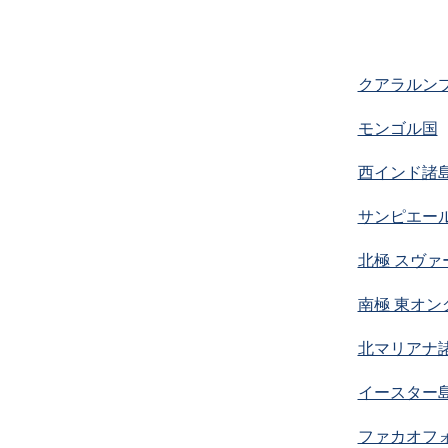
クアラルン
モンゴル国
西インド諸
サンピエー
北極 スヴァ
南極 東オン
北マリアナ
イースター
ファカオフ