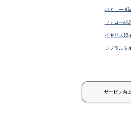
バミューダ
フェロー諸
イギリス領
ジブラルタ