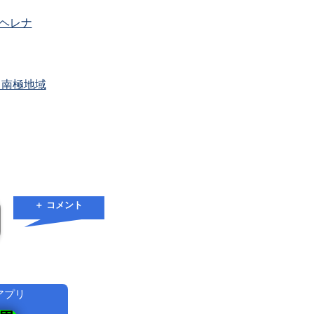
ヘレナ
・南極地域
＋ コメント
アプリ
！