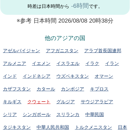
-6時間
時差は日本時間から
です。
※参考 日本時間 2026/08/08 20時38分
他のアジアの国
アゼルバイジャン
アフガニスタン
アラブ首長国連邦
アルメニア
イエメン
イスラエル
イラク
イラン
インド
インドネシア
ウズベキスタン
オマーン
カザフスタン
カタール
カンボジア
キプロス
キルギス
クウェート
グルジア
サウジアラビア
シリア
シンガポール
スリランカ
中華民国
タジキスタン
中華人民共和国
トルクメニスタン
日本