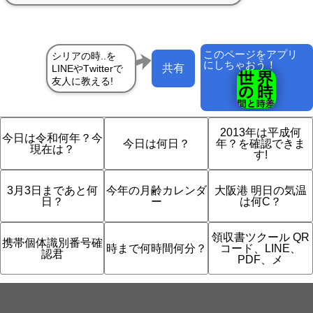
このページをアプリ
にしちゃおう！
共有
2013年は平成何
今日は令和何年？今
今日は何日？
年？を確認できま
現在は？
す!
3月3日まであと何
今年の月齢カレンダ
大阪港 明日の気温
日？
ー
は何C？
領収書ツクール QR
携帯個体識別番号確
時まで何時間何分？
コード、LINE、
認君
PDF、メ