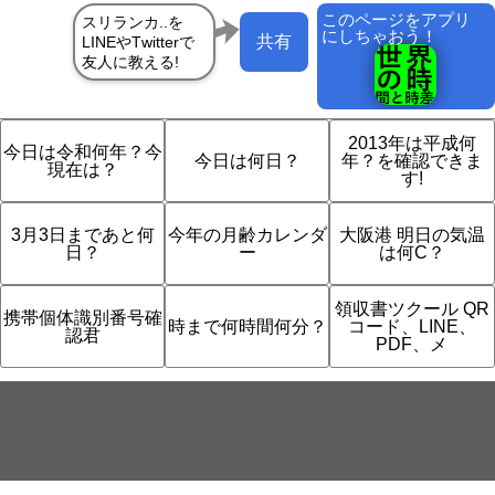
このページをアプリ
にしちゃおう！
共有
2013年は平成何
今日は令和何年？今
今日は何日？
年？を確認できま
現在は？
す!
3月3日まであと何
今年の月齢カレンダ
大阪港 明日の気温
日？
ー
は何C？
領収書ツクール QR
携帯個体識別番号確
時まで何時間何分？
コード、LINE、
認君
PDF、メ