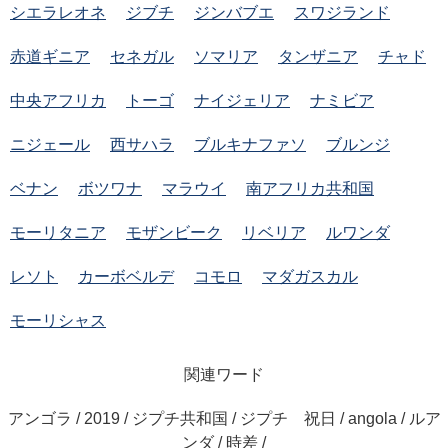
シエラレオネ
ジブチ
ジンバブエ
スワジランド
赤道ギニア
セネガル
ソマリア
タンザニア
チャド
中央アフリカ
トーゴ
ナイジェリア
ナミビア
ニジェール
西サハラ
ブルキナファソ
ブルンジ
ベナン
ボツワナ
マラウイ
南アフリカ共和国
モーリタニア
モザンビーク
リベリア
ルワンダ
レソト
カーボベルデ
コモロ
マダガスカル
モーリシャス
関連ワード
アンゴラ / 2019 / ジプチ共和国 / ジプチ 祝日 / angola / ルア
ンダ / 時差 /