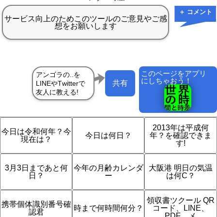
＋ コメント
このページをアプリ
にしちゃおう！
共有
2013年は平成何
今日は令和何年？今
今日は何日？
年？を確認できま
現在は？
す!
3月3日まであと何
今年の月齢カレンダ
大阪港 明日の気温
日？
ー
は何C？
領収書ツクール QR
携帯個体識別番号確
時まで何時間何分？
コード、LINE、
認君
PDF、メ