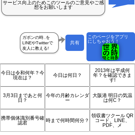
このページをアプリ
にしちゃおう！
共有
2013年は平成何
今日は令和何年？今
今日は何日？
年？を確認できま
現在は？
す!
3月3日まであと何
今年の月齢カレンダ
大阪港 明日の気温
日？
ー
は何C？
領収書ツクール QR
携帯個体識別番号確
時まで何時間何分？
コード、LINE、
認君
PDF、メ