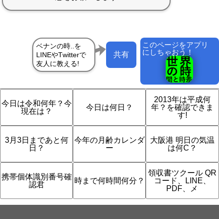
このページをアプリ
にしちゃおう！
共有
2013年は平成何
今日は令和何年？今
今日は何日？
年？を確認できま
現在は？
す!
3月3日まであと何
今年の月齢カレンダ
大阪港 明日の気温
日？
ー
は何C？
領収書ツクール QR
携帯個体識別番号確
時まで何時間何分？
コード、LINE、
認君
PDF、メ