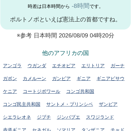
-8時間
時差は日本時間から
です。
ポルトノボといえば憲法上の首都ですね。
※参考 日本時間 2026/08/09 04時20分
他のアフリカの国
アンゴラ
ウガンダ
エチオピア
エリトリア
ガーナ
ガボン
カメルーン
ガンビア
ギニア
ギニアビサウ
ケニア
コートジボワール
コンゴ共和国
コンゴ民主共和国
サントメ・プリンシペ
ザンビア
シエラレオネ
ジブチ
ジンバブエ
スワジランド
赤道ギニア
セネガル
ソマリア
タンザニア
チャド