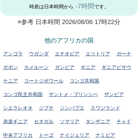
-7時間
時差は日本時間から
です。
※参考 日本時間 2026/08/06 17時22分
他のアフリカの国
アンゴラ
ウガンダ
エチオピア
エリトリア
ガーナ
ガボン
カメルーン
ガンビア
ギニア
ギニアビサウ
ケニア
コートジボワール
コンゴ共和国
コンゴ民主共和国
サントメ・プリンシペ
ザンビア
シエラレオネ
ジブチ
ジンバブエ
スワジランド
赤道ギニア
セネガル
ソマリア
タンザニア
チャド
中央アフリカ
トーゴ
ナイジェリア
ナミビア