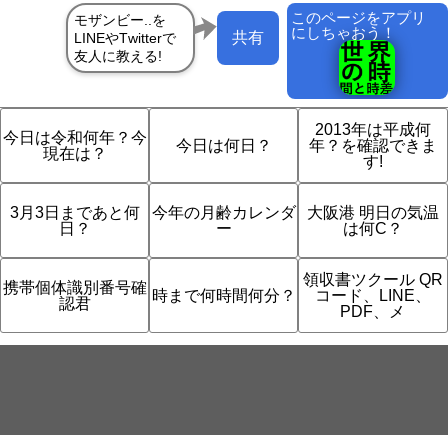
このページをアプリ
にしちゃおう！
共有
2013年は平成何
今日は令和何年？今
今日は何日？
年？を確認できま
現在は？
す!
3月3日まであと何
今年の月齢カレンダ
大阪港 明日の気温
日？
ー
は何C？
領収書ツクール QR
携帯個体識別番号確
時まで何時間何分？
コード、LINE、
認君
PDF、メ