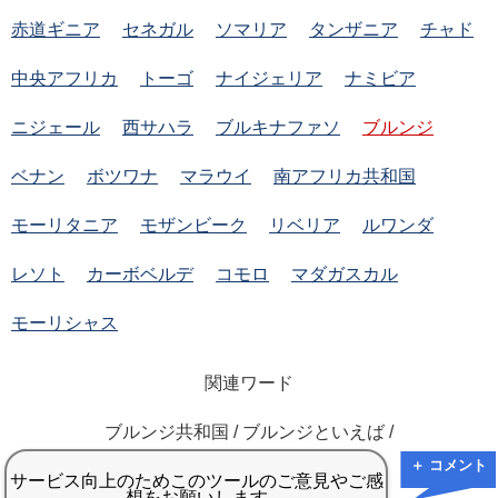
赤道ギニア
セネガル
ソマリア
タンザニア
チャド
中央アフリカ
トーゴ
ナイジェリア
ナミビア
ニジェール
西サハラ
ブルキナファソ
ブルンジ
ベナン
ボツワナ
マラウイ
南アフリカ共和国
モーリタニア
モザンビーク
リベリア
ルワンダ
レソト
カーボベルデ
コモロ
マダガスカル
モーリシャス
関連ワード
ブルンジ共和国 / ブルンジといえば /
＋ コメント