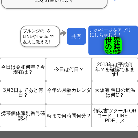
このページをアプリ
にしちゃおう！
共有
2013年は平成何
今日は令和何年？今
今日は何日？
年？を確認できま
現在は？
す!
3月3日まであと何
今年の月齢カレンダ
大阪港 明日の気温
日？
ー
は何C？
領収書ツクール QR
携帯個体識別番号確
時まで何時間何分？
コード、LINE、
認君
PDF、メ