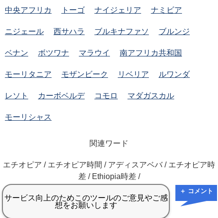
中央アフリカ
トーゴ
ナイジェリア
ナミビア
ニジェール
西サハラ
ブルキナファソ
ブルンジ
ベナン
ボツワナ
マラウイ
南アフリカ共和国
モーリタニア
モザンビーク
リベリア
ルワンダ
レソト
カーボベルデ
コモロ
マダガスカル
モーリシャス
関連ワード
エチオピア / エチオピア時間 / アディスアベバ / エチオピア時
差 / Ethiopia時差 /
＋ コメント