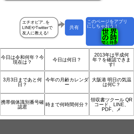
このページをアプリ
にしちゃおう！
共有
2013年は平成何
今日は令和何年？今
今日は何日？
年？を確認できま
現在は？
す!
3月3日まであと何
今年の月齢カレンダ
大阪港 明日の気温
日？
ー
は何C？
領収書ツクール QR
携帯個体識別番号確
時まで何時間何分？
コード、LINE、
認君
PDF、メ