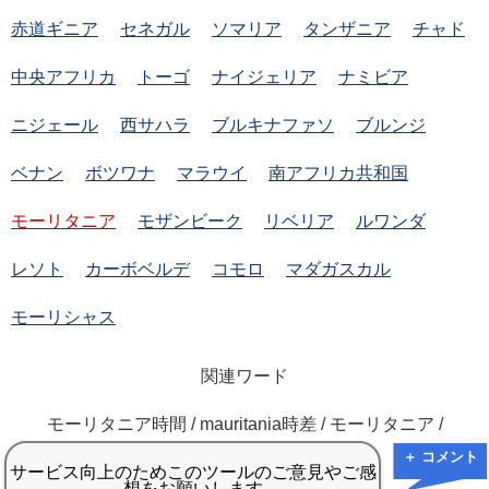
赤道ギニア
セネガル
ソマリア
タンザニア
チャド
中央アフリカ
トーゴ
ナイジェリア
ナミビア
ニジェール
西サハラ
ブルキナファソ
ブルンジ
ベナン
ボツワナ
マラウイ
南アフリカ共和国
モーリタニア
モザンビーク
リベリア
ルワンダ
レソト
カーボベルデ
コモロ
マダガスカル
モーリシャス
関連ワード
モーリタニア時間 / mauritania時差 / モーリタニア /
＋ コメント