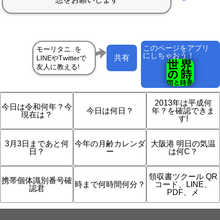
このページをアプリ
にしちゃおう！
共有
2013年は平成何
今日は令和何年？今
今日は何日？
年？を確認できま
現在は？
す!
3月3日まであと何
今年の月齢カレンダ
大阪港 明日の気温
日？
ー
は何C？
領収書ツクール QR
携帯個体識別番号確
時まで何時間何分？
コード、LINE、
認君
PDF、メ